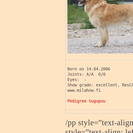
Born on 14.04.2006

Joints: A/A  0/0

Eyes:  -

Show grade: excellent, ResCA
www.milahow.fi

Pedigree Sugupuu
/pp style=”text-align
style=”text-align: lef