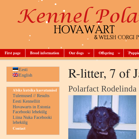
•
•
•
•
•
•
•
•
•
•
•
•
•
•
•
First page
Breed information
Our dogs
Offspring
Puppi
•
•
R-litter, 7 of
Eesti
English
Polarfact Rodelinda
Abiks kutsika kasvatamisel
Tulemused // Results
Eesti Kennelliit
Hovawarts in Estonia
Facebooki lehekülg
Liina Nuka Facebooki
lehekülg
Contact