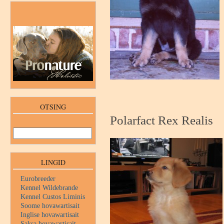
OTSING
Polarfact Rex Realis
LINGID
Eurobreeder
Kennel Wildebrande
Kennel Custos Liminis
Soome hovawartisait
Inglise hovawartisait
Saksa hovawartisait